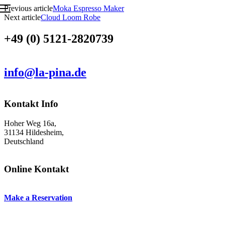
Skip
Post
Previous article
Moka Espresso Maker
Menu
to
Next article
Cloud Loom Robe
navigation
content
+49 (0) 5121-2820739
info@la-pina.de
Kontakt Info
Hoher Weg 16a,
31134 Hildesheim,
Deutschland
Online Kontakt
Make a Reservation